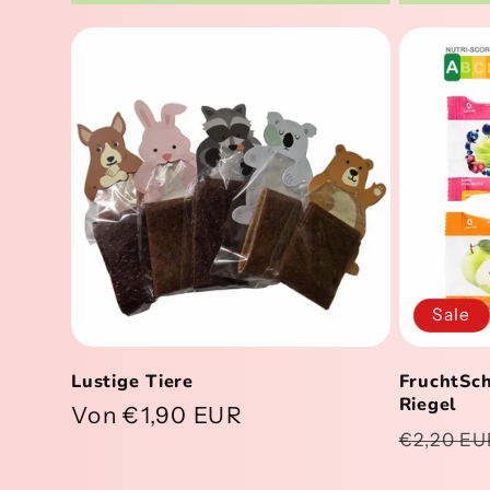
Sale
Lustige Tiere
FruchtSch
Riegel
Normaler
Von €1,90 EUR
Normal
€2,20 EU
Preis
Preis