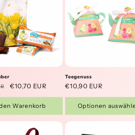
uber
Teegenuss
er
Verkaufspreis
€10,70 EUR
Normaler
€10,90 EUR
UR
Preis
 den Warenkorb
Optionen auswähl