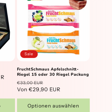
Sale
FruchtSchmaus Apfelschnitt-
Riegel 15 oder 30 Riegel Packung
reis
UR
Normaler
Verkaufspreis
€33,00 EUR
Preis
Von €29,90 EUR
b
Optionen auswählen