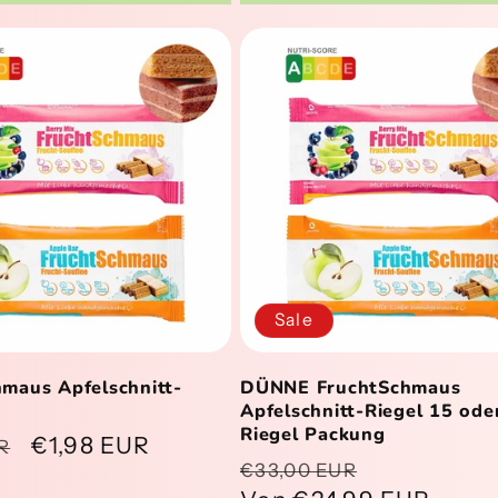
Sale
maus Apfelschnitt-
DÜNNE FruchtSchmaus
Apfelschnitt-Riegel 15 ode
Riegel Packung
er
Verkaufspreis
€1,98 EUR
R
Normaler
Verkaufsp
€33,00 EUR