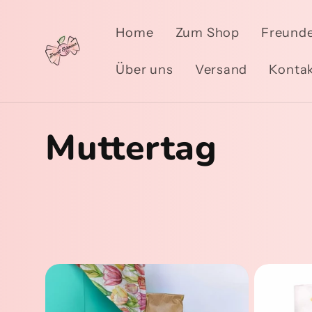
Direkt
zum
Home
Zum Shop
Freunde
Inhalt
Über uns
Versand
Konta
K
Muttertag
a
t
e