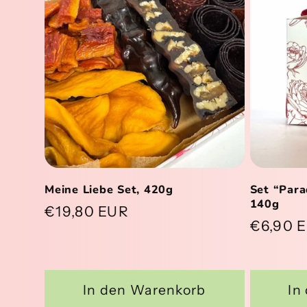
Meine Liebe Set, 420g
Set “Para
140g
Normaler
€19,80 EUR
Normal
€6,90 
Preis
Preis
In den Warenkorb
In