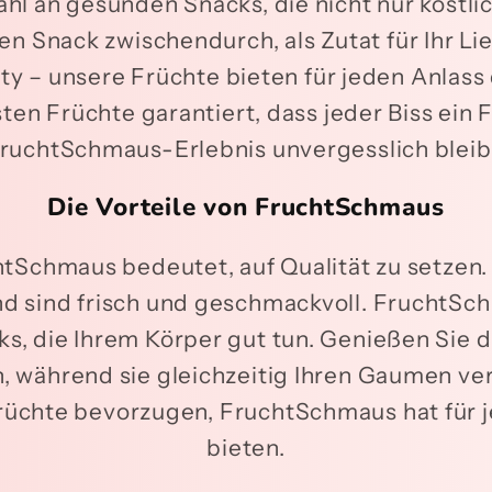
ahl an gesunden Snacks, die nicht nur köstl
en Snack zwischendurch, als Zutat für Ihr Li
ty – unsere Früchte bieten für jeden Anlass 
en Früchte garantiert, dass jeder Biss ein F
ruchtSchmaus-Erlebnis unvergesslich bleib
Die Vorteile von FruchtSchmaus
htSchmaus bedeutet, auf Qualität zu setze
 sind frisch und geschmackvoll. FruchtSch
ks, die Ihrem Körper gut tun. Genießen Sie di
, während sie gleichzeitig Ihren Gaumen ver
rüchte bevorzugen, FruchtSchmaus hat für
bieten.