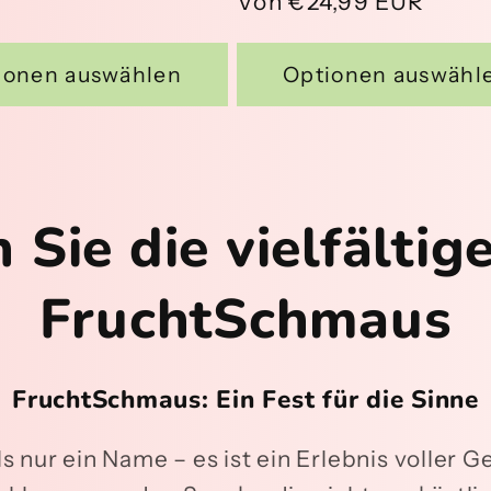
Preis
Von €24,99 EUR
ionen auswählen
Optionen auswähl
 Sie die vielfältig
FruchtSchmaus
FruchtSchmaus: Ein Fest für die Sinne
 nur ein Name – es ist ein Erlebnis voller G