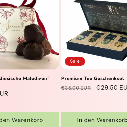
Sale
diesische Malediven”
Premium Tee Geschenkset
Normaler
Verkaufsp
€29,50 E
€35,00 EUR
er
EUR
Preis
 den Warenkorb
In den Warenkor