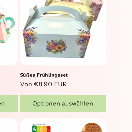
Süßes Frühlingsset
Normaler
Von €8,90 EUR
Preis
en
Optionen auswählen