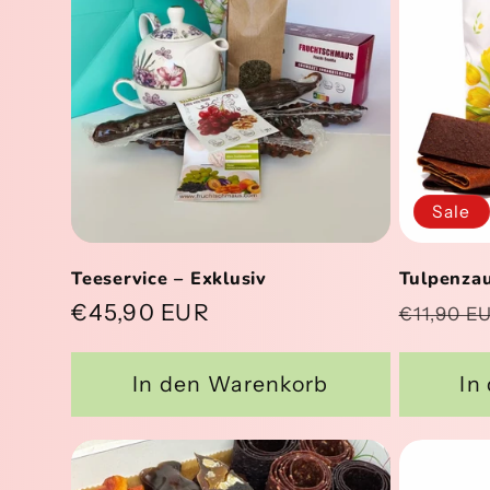
g
o
r
Sale
i
Teeservice – Exklusiv
Tulpenza
e
Normaler
€45,90 EUR
Normal
€11,90 E
Preis
Preis
:
In den Warenkorb
In