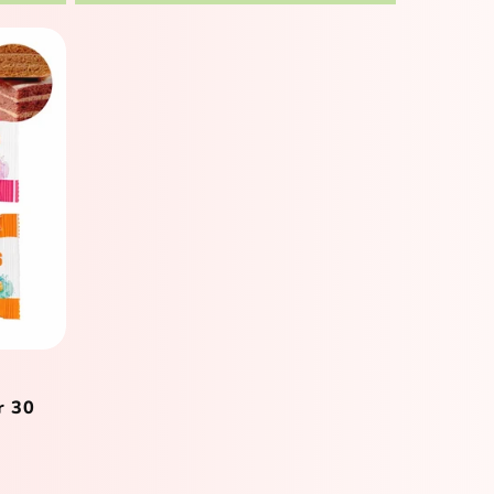
r 30
reis